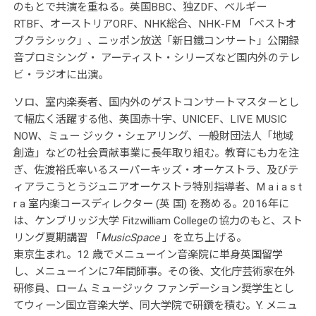
のもとで共演を重ねる。英国BBC、独ZDF、ベルギー
RTBF、オーストリアORF、NHK総合、NHK-FM 「ベストオ
ブクラシック」、ニッポン放送「新日鐵コンサート」公開録
音プロミシング・ アーティスト・シリーズなど国内外のテレ
ビ・ラジオに出演。
ソロ、室内楽奏者、国内外のゲストコンサートマスターとし
て幅広く活躍する他、英国赤十字、UNICEF、LIVE MUSIC
NOW、ミュー ジック・シェアリング、一般財団法人「地域
創造」などの社会貢献事業に長年取り組む。教育にも力を注
ぎ、佐渡裕氏率いるスーパーキッズ・オーケストラ、及びテ
ィアラこうとうジュニアオーケストラ特別指導者、M a i a s t
r a 室内楽コースディレクター (英 国) を務める。
2016年に
は、ケンブリッジ大学 Fitzwilliam Collegeの協力のもと、スト
リング夏期講習 「
MusicSpace
」を立ち上げる。
東京生まれ。12 歳でメニューイン音楽院に単身英国留学
し、メニューインに7年間師事。その後、文化庁芸術家在外
研修員、ローム ミュージック ファンデーション奨学生とし
てウィーン国立音楽大学、同大学院で研鑽を積む。Y. メニュ