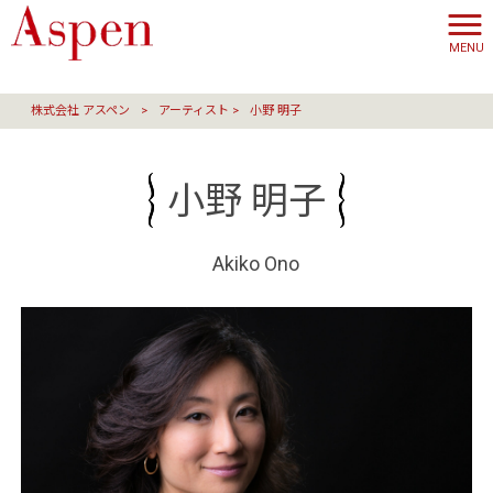
MENU
株式会社 アスペン
>
アーティスト
>
小野 明子
小野 明子
Akiko Ono