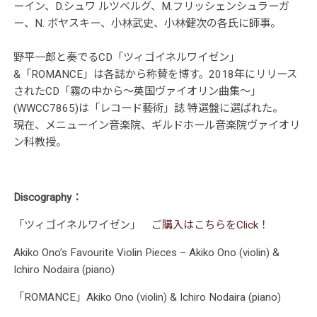
ーイン、D.シュワ ルツベルグ、M.フリッシェンシュラーガ
ー、N. ボヤスキー、小林武史、小林健次の各氏に師事。
野平一郎と奏でるCD「ツィゴイネルワイゼン」
&「ROMANCE」は各誌から称賛を博す。2018年にリリース
された
CD「霧の中から〜英国ヴァイオリン曲集〜」
(WWCC7865)は「レコード藝術」誌 特選盤に選ばれた。
現在、メニューイン音楽院、ギルドホール音楽院ヴァイオリ
ン科教授。
Discography：
「ツィゴイネルワイゼン」
ご購入はこちらをClick！
Akiko Ono’s Favourite Violin Pieces – Akiko Ono (violin) &
Ichiro Nodaira (piano)
「ROMANCE」Akiko Ono (violin) & Ichiro Nodaira (piano)