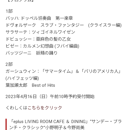
【プログラム】
1部
バッハ: ドッペル協奏曲 第一楽章
ドヴォルザーク スラブ・ファンタジー (クライスラー編)
サラサーテ：ツィゴイネルワイゼン
ドビュッシー：亜麻色の髪の乙女
ビゼー：カルメン幻想曲 (フバイ編曲)
バッツジーニ 妖精の踊り
2部
ガーシュウィン：「サマータイム」＆「パリのアメリカ人」
(ハイフェッツ編)
葉加瀬太郎 Best of Hits
2023年4月16日（日）午前10時予約受付開始
くわしくは
こちらをクリック
「eplus LIVING ROOM CAFE ＆ DINING」“サンデー・ブラ
ンチ・クラシック”小野明子＆今野尚美