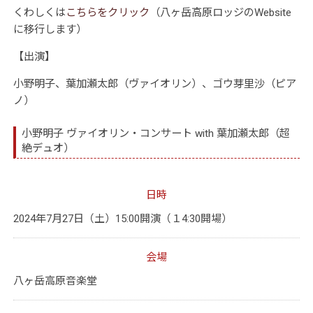
くわしくは
こちらをクリック
（八ヶ岳高原ロッジのWebsite
に移行します）
【出演】
小野明子、葉加瀬太郎（ヴァイオリン）、ゴウ芽里沙（ピア
ノ）
小野明子 ヴァイオリン・コンサート with 葉加瀬太郎（超
絶デュオ）
日時
2024年7月27日（土）15:00開演（１4:30開場）
会場
八ヶ岳高原音楽堂