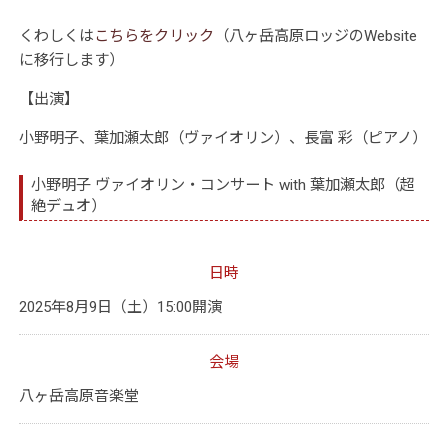
くわしくは
こちらをクリック
（八ヶ岳高原ロッジのWebsite
に移行します）
【出演】
小野明子、葉加瀬太郎（ヴァイオリン）、長富 彩
（ピアノ）
小野明子 ヴァイオリン・コンサート with 葉加瀬太郎（超
絶デュオ）
日時
2025年8月9日（土）15:00開演
会場
八ヶ岳高原音楽堂