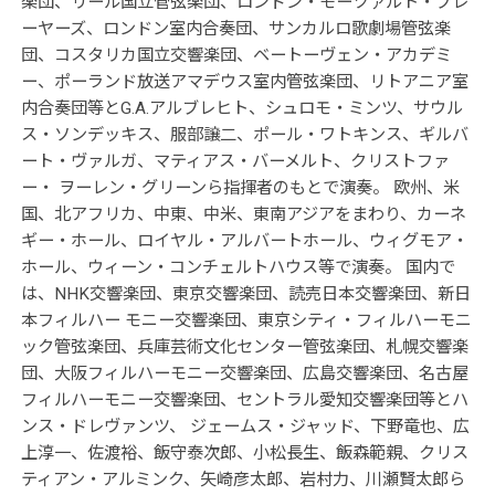
楽団、リール国立管弦楽団、ロンドン・モーツァルト・プレ
ーヤーズ、ロンドン室内合奏団、サンカルロ歌劇場管弦楽
団、コスタリカ国立交響楽団、ベートーヴェン・アカデミ
ー、ポーランド放送アマデウス室内管弦楽団、リトアニア室
内合奏団等とG.A.アルブレヒト、シュロモ・ミンツ、サウル
ス・ソンデッキス、服部譲二、ポール・ワトキンス、ギルバ
ート・ヴァルガ、マティアス・バーメルト、クリストファ
ー・ ヲーレン・グリーンら指揮者のもとで演奏。 欧州、米
国、北アフリカ、中東、中米、東南アジアをまわり、カーネ
ギー・ホール、ロイヤル・アルバートホール、ウィグモア・
ホール、ウィーン・コンチェルトハウス等で演奏。 国内で
は、NHK交響楽団、東京交響楽団、読売日本交響楽団、新日
本フィルハー モニー交響楽団、東京シティ・フィルハーモニ
ック管弦楽団、兵庫芸術文化センター管弦楽団、札幌交響楽
団、大阪フィルハーモニー交響楽団、広島交響楽団、名古屋
フィルハーモニー交響楽団、セントラル愛知交響楽団等とハ
ンス・ドレヴァンツ、 ジェームス・ジャッド、下野竜也、広
上淳一、佐渡裕、飯守泰次郎、小松長生、飯森範親、クリス
ティアン・アルミンク、矢崎彦太郎、岩村力、川瀬賢太郎ら