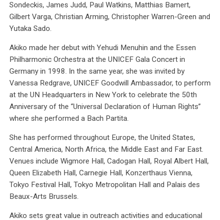
Sondeckis, James Judd, Paul Watkins, Matthias Bamert,
Gilbert Varga, Christian Arming, Christopher Warren-Green and
Yutaka Sado.
Akiko made her debut with Yehudi Menuhin and the Essen
Philharmonic Orchestra at the UNICEF Gala Concert in
Germany in 1998. In the same year, she was invited by
Vanessa Redgrave, UNICEF Goodwill Ambassador, to perform
at the UN Headquarters in New York to celebrate the 50th
Anniversary of the “Universal Declaration of Human Rights”
where she performed a Bach Partita.
She has performed throughout Europe, the United States,
Central America, North Africa, the Middle East and Far East.
Venues include Wigmore Hall, Cadogan Hall, Royal Albert Hall,
Queen Elizabeth Hall, Carnegie Hall, Konzerthaus Vienna,
Tokyo Festival Hall, Tokyo Metropolitan Hall and Palais des
Beaux-Arts Brussels.
Akiko sets great value in outreach activities and educational