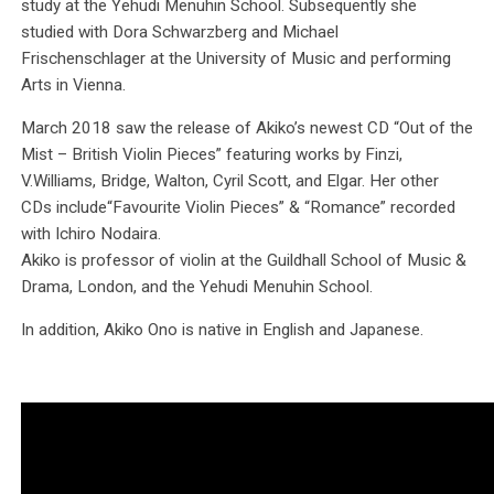
study at the Yehudi Menuhin School. Subsequently she
studied with Dora Schwarzberg and Michael
Frischenschlager at the University of Music and performing
Arts in Vienna.
March 2018 saw the release of Akiko’s newest CD “Out of the
Mist – British Violin Pieces” featuring works by Finzi,
V.Williams, Bridge, Walton, Cyril Scott, and Elgar. Her other
CDs include“Favourite Violin Pieces” & “Romance” recorded
with Ichiro Nodaira.
Akiko is professor of violin at the Guildhall School of Music &
Drama, London, and the Yehudi Menuhin School.
In addition, Akiko Ono is native in English and Japanese.