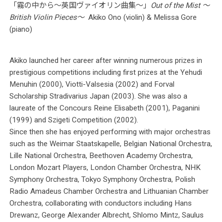
「霧の中から〜英国ヴァイオリン曲集〜」
Out of the Mist 〜
British Violin Pieces〜
Akiko Ono (violin) & Melissa Gore
(piano)
Akiko launched her career after winning numerous prizes in
prestigious competitions including first prizes at the Yehudi
Menuhin (2000), Viotti-Valsesia (2002) and Forval
Scholarship Stradivarius Japan (2003). She was also a
laureate of the Concours Reine Elisabeth (2001), Paganini
(1999) and Szigeti Competition (2002).
Since then she has enjoyed performing with major orchestras
such as the Weimar Staatskapelle, Belgian National Orchestra,
Lille National Orchestra, Beethoven Academy Orchestra,
London Mozart Players, London Chamber Orchestra, NHK
Symphony Orchestra, Tokyo Symphony Orchestra, Polish
Radio Amadeus Chamber Orchestra and Lithuanian Chamber
Orchestra, collaborating with conductors including Hans
Drewanz, George Alexander Albrecht, Shlomo Mintz, Saulus