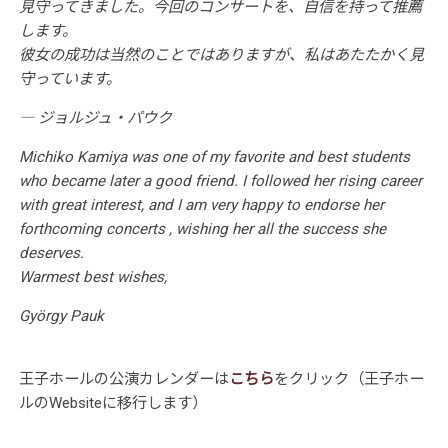
見守ってきました。今回のコンサートを、自信を持って推薦
します。
彼女の成功は当然のことではありますが、私はあたたかく見
守っています。
― ジョルジュ・パウク
Michiko Kamiya was one of my favorite and best students
who became later a good friend. I followed her rising career
with great interest, and I am very happy to endorse her
forthcoming concerts , wishing her all the success she
deserves.
Warmest best wishes,
György Pauk
王子ホールの公演カレンダーは
こちら
をクリック（王子ホー
ルのWebsiteに移行します）